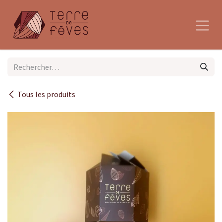
Se rendre au contenu
Tous les produits