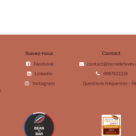
Suivez-nous
Contact
Facebook
contact@terredefeves
Linkedin
0987022229
Instagram
Questions fréquentes - F
e