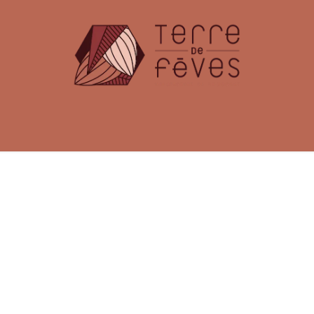
émoniel
Offres Entreprises
Fabrication & Caca