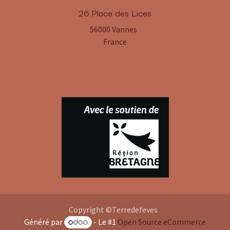
​26 Place des Lices
56000 Vannes
France
Copyright ©Terredefeves
Généré par
- Le #1
Open Source eCommerce