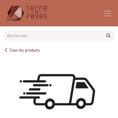
Se rendre au contenu
Tous les produits