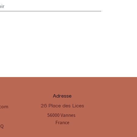
ir
Adresse
​26 Place des Lices
.com
56000 Vannes
France
AQ