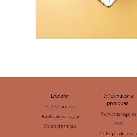
Explorer
Informations
pratiques
Page d'accueil
Mentions légales
Boutique en Ligne
CGV
Contactez nous
Politique vie privé