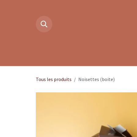
Se rendre au contenu
Boutique en ligne
Cacao cér
Tous les produits
Noisettes (boite)