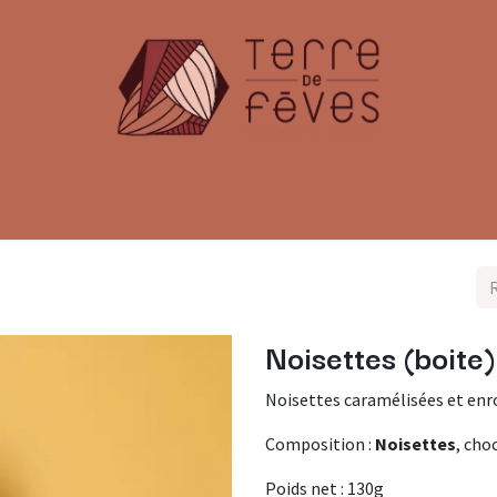
émoniel
Offres Entreprises
Fabrication & Caca
Noisettes (boite)
Noisettes caramélisées et enro
Composition :
Noisettes
, cho
Poids net : 130g