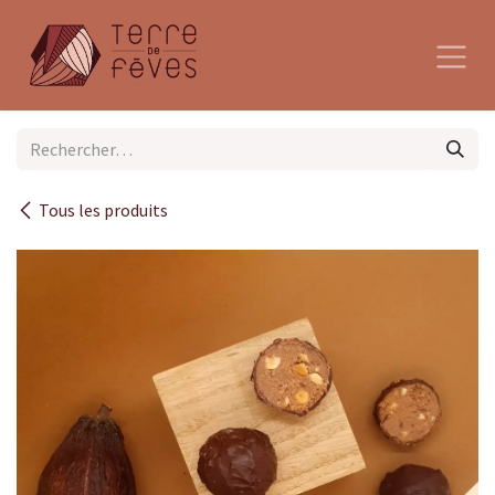
Se rendre au contenu
Tous les produits