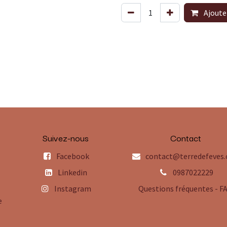
Ajoute
Suivez-nous
Contact
Facebook
contact@terredefeves
Linkedin
0987022229
Instagram
Questions fréquentes - F
e