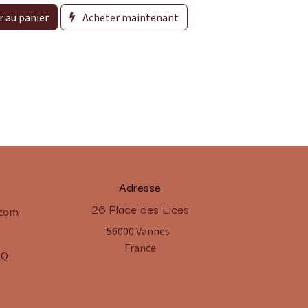
r au panier
Acheter maintenant
Adresse
​26 Place des Lices
.com
56000 Vannes
France
AQ