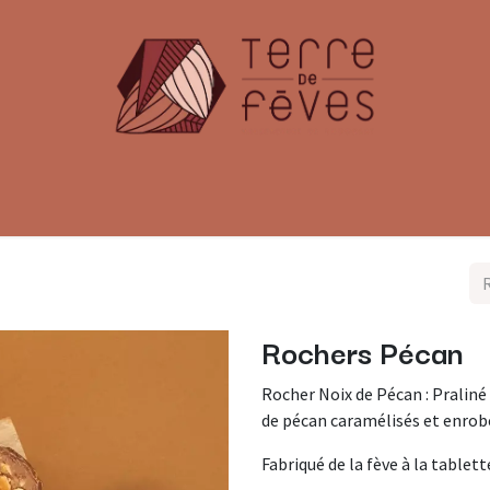
émoniel
Offres Entreprises
Fabrication & Caca
Rochers Pécan
Rocher Noix de Pécan : Praliné
de pécan caramélisés et enrobé
Fabriqué de la fève à la tablet