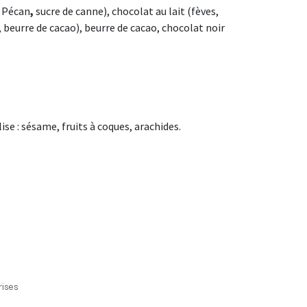
e Pécan
,
sucre de canne), chocolat au lait (fèves,
, beurre de cacao), beurre de cacao, chocolat noir
lise : sésame, fruits à coques, arachides.
ises