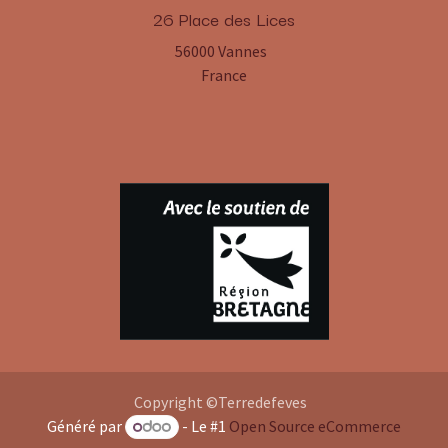
​26 Place des Lices
56000 Vannes
France
Copyright ©Terredefeves
Généré par
- Le #1
Open Source eCommerce