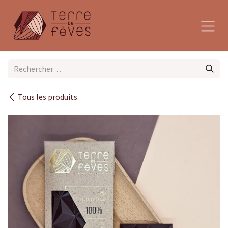
Se rendre au contenu
Tous les produits