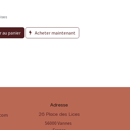
ises
r au panier
Acheter maintenant
Adresse
​26 Place des Lices
.com
56000 Vannes