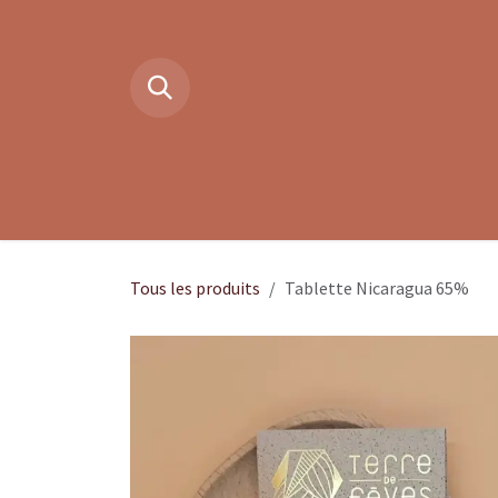
Se rendre au contenu
Boutique en ligne
Cacao cér
Tous les produits
Tablette Nicaragua 65%