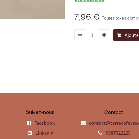
7,96
€
Toutes taxes compr
Ajoute
Suivez-nous
Contact
Facebook
contact@terredefeves
Linkedin
0987022229