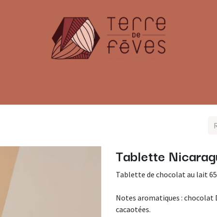
émoniel
Offres Entreprises
Fabrication & Caca
Tablette Nicara
Tablette de chocolat au lait 6
Notes aromatiques : chocolat D
cacaotées.