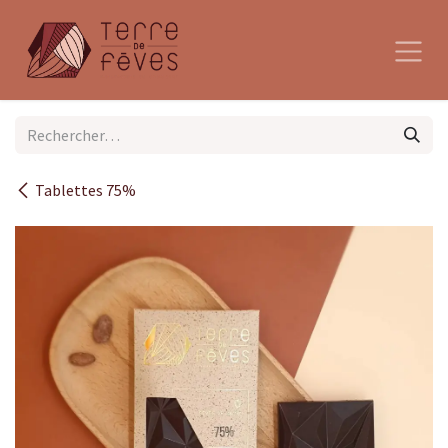
Se rendre au contenu
Tablettes 75%