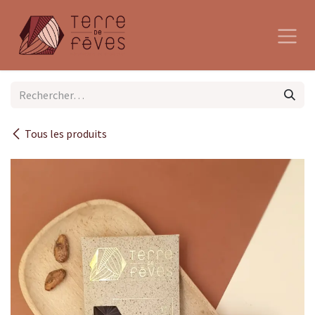
Se rendre au contenu
Tous les produits