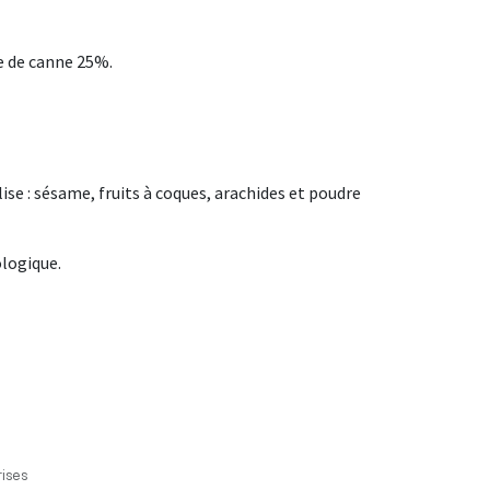
e de canne 25%.
lise : sésame, fruits à coques, arachides et poudre
ologique.
ises