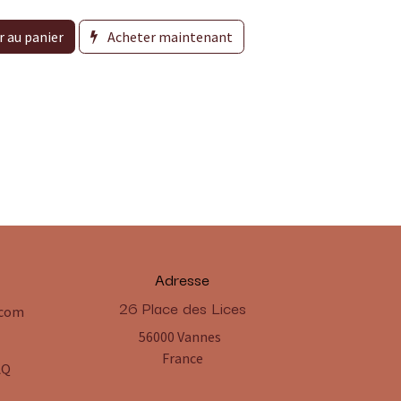
r au panier
Acheter maintenant
Adresse
​26 Place des Lices
.com
56000 Vannes
France
AQ