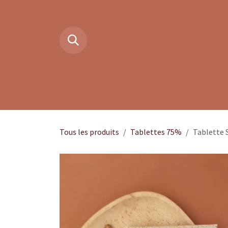
Se rendre au contenu
Boutique en ligne
Cacao cér
Tous les produits
Tablettes 75%
Tablette