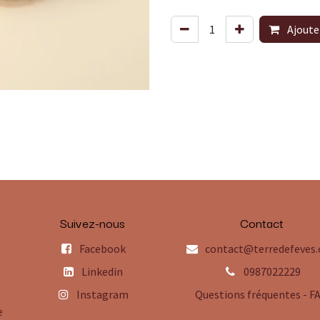
Ajoute
Suivez-nous
Contact
Facebook
contact@terredefeves
Linkedin
0987022229
Instagram
Questions fréquentes - F
e