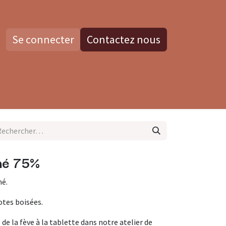
Se connecter
Contactez nous
os
Blog
Contactez nous
mé 75%
mé.
otes boisées.
de la fève à la tablette dans notre atelier de