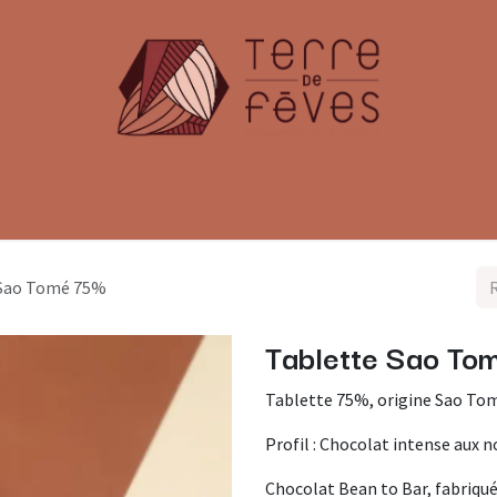
émoniel
Offres Entreprises
Fabrication & Caca
 Sao Tomé 75%
Tablette Sao To
Tablette 75%, origine Sao To
Profil : Chocolat intense aux n
Chocolat Bean to Bar, fabriqué 