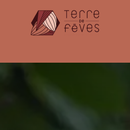
émoniel
Offres Entreprises
Fabrication & Caca