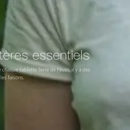
tères essentiels
haque tablette Terre de Fèves, il y a des
les faisons.